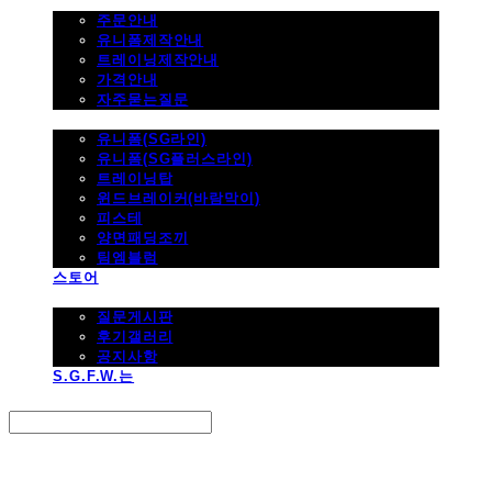
주문하기
주문안내
유니폼제작안내
트레이닝제작안내
가격안내
자주묻는질문
제품사진
유니폼(SG라인)
유니폼(SG플러스라인)
트레이닝탑
윈드브레이커(바람막이)
피스테
양면패딩조끼
팀엠블럼
스토어
고객지원
질문게시판
후기갤러리
공지사항
S.G.F.W.는
Search
검색
Log In
로그인