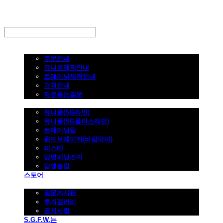
LOG IN
로그인
주문하기
주문안내
유니폼제작안내
트레이닝제작안내
가격안내
자주묻는질문
제품사진
유니폼(SG라인)
유니폼(SG플러스라인)
트레이닝탑
윈드브레이커(바람막이)
피스테
양면패딩조끼
팀엠블럼
스토어
고객지원
질문게시판
후기갤러리
공지사항
S.G.F.W.는