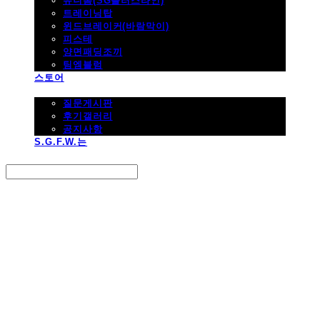
유니폼(SG플러스라인)
트레이닝탑
윈드브레이커(바람막이)
피스테
양면패딩조끼
팀엠블럼
스토어
고객지원
질문게시판
후기갤러리
공지사항
S.G.F.W.는
Search
검색
Log In
로그인
Cart
장바구니