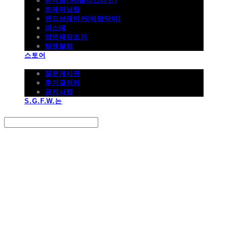
유니폼(SG플러스라인)
트레이닝탑
윈드브레이커(바람막이)
피스테
양면패딩조끼
팀엠블럼
스토어
고객지원
질문게시판
후기갤러리
공지사항
S.G.F.W.는
Search
검색
Log In
로그인
Cart
장바구니