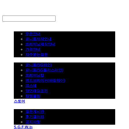
LOG IN
로그인
주문하기
주문안내
유니폼제작안내
트레이닝제작안내
가격안내
자주묻는질문
제품사진
유니폼(SG라인)
유니폼(SG플러스라인)
트레이닝탑
윈드브레이커(바람막이)
피스테
양면패딩조끼
팀엠블럼
스토어
고객지원
질문게시판
후기갤러리
공지사항
S.G.F.W.는