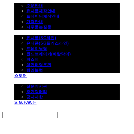
주문하기
주문안내
유니폼제작안내
트레이닝제작안내
가격안내
자주묻는질문
제품사진
유니폼(SG라인)
유니폼(SG플러스라인)
트레이닝탑
윈드브레이커(바람막이)
피스테
양면패딩조끼
팀엠블럼
스토어
고객지원
질문게시판
후기갤러리
공지사항
S.G.F.W.는
Search
검색
Log In
로그인