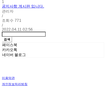
1
공지사항 게시판 입니다.
관리자
/
조회수
771
/
2022.04.11 02:56
검색
페이스북
카카오톡
네이버 블로그
이용약관
개인정보처리방침
사업자정보확인
상호: 에스그래픽스 | 대표: 신희준 | 개인정보관리책임자: 신희준 | 전화: 010-4883-
9997 | 이메일: contact@sgraphics.co.kr