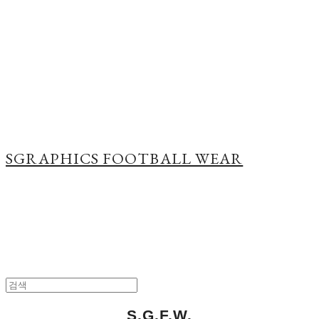
Cart
장바구니
SGRAPHICS FOOTBALL WEAR
S.G.F.W.