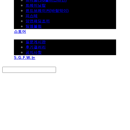
유니폼(SG플러스라인)
트레이닝탑
윈드브레이커(바람막이)
피스테
양면패딩조끼
팀엠블럼
스토어
고객지원
질문게시판
후기갤러리
공지사항
S.G.F.W.는
Search
검색
Log In
로그인
Cart
장바구니