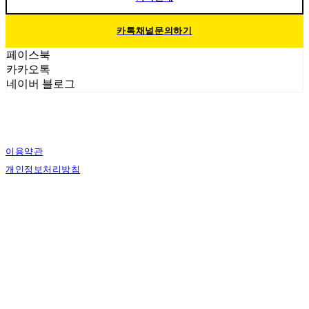
카톡채널문의하기
페이스북
카카오톡
네이버 블로그
이용약관
개인정보처리방침
사업자정보확인
상호: 에스그래픽스 | 대표: 신희준 | 개인정보관리책임자: 신희준 | 전화: 010-4883-
9997 | 이메일: contact@sgraphics.co.kr
주소: 서울특별시 관악구 봉천로6길 30 | 사업자등록번호:
160-59-00130
| 통신판매:
제2018-서울관악-0210
| 호스팅제공자: (주)식스샵