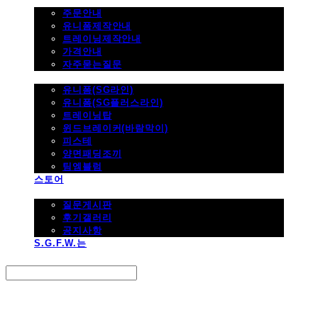
주문하기
주문안내
유니폼제작안내
트레이닝제작안내
가격안내
자주묻는질문
제품사진
유니폼(SG라인)
유니폼(SG플러스라인)
트레이닝탑
윈드브레이커(바람막이)
피스테
양면패딩조끼
팀엠블럼
스토어
고객지원
질문게시판
후기갤러리
공지사항
S.G.F.W.는
Search
검색
Log In
로그인