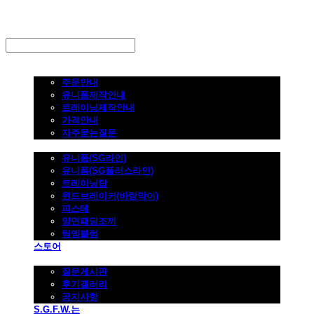
LOG IN
로그인
주문하기
주문안내
유니폼제작안내
트레이닝제작안내
가격안내
자주묻는질문
제품사진
유니폼(SG라인)
유니폼(SG플러스라인)
트레이닝탑
윈드브레이커(바람막이)
피스테
양면패딩조끼
팀엠블럼
스토어
고객지원
질문게시판
후기갤러리
공지사항
S.G.F.W.는