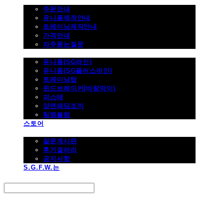
주문하기
주문안내
유니폼제작안내
트레이닝제작안내
가격안내
자주묻는질문
제품사진
유니폼(SG라인)
유니폼(SG플러스라인)
트레이닝탑
윈드브레이커(바람막이)
피스테
양면패딩조끼
팀엠블럼
스토어
고객지원
질문게시판
후기갤러리
공지사항
S.G.F.W.는
Search
검색
Log In
로그인