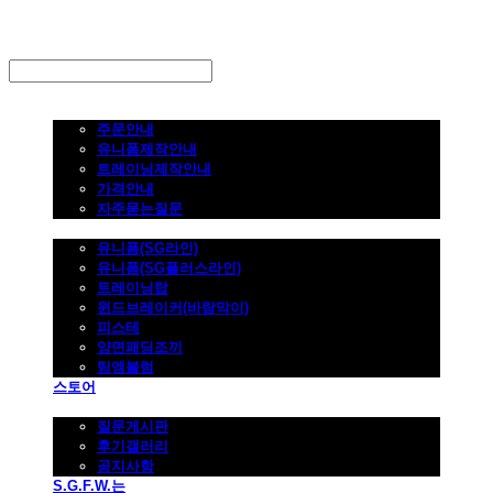
LOG IN
로그인
주문하기
주문안내
유니폼제작안내
트레이닝제작안내
가격안내
자주묻는질문
제품사진
유니폼(SG라인)
유니폼(SG플러스라인)
트레이닝탑
윈드브레이커(바람막이)
피스테
양면패딩조끼
팀엠블럼
스토어
고객지원
질문게시판
후기갤러리
공지사항
S.G.F.W.는