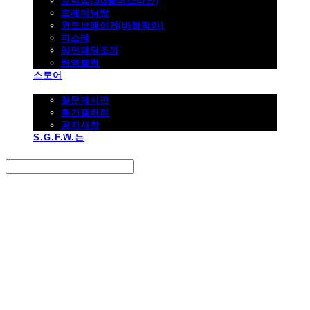
유니폼(SG플러스라인)
트레이닝탑
윈드브레이커(바람막이)
피스테
양면패딩조끼
팀엠블럼
스토어
고객지원
질문게시판
후기갤러리
공지사항
S.G.F.W.는
Search
검색
Log In
로그인
Cart
장바구니