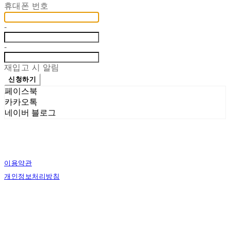
휴대폰 번호
-
-
재입고 시 알림
신청하기
페이스북
카카오톡
네이버 블로그
이용약관
개인정보처리방침
사업자정보확인
상호: 에스그래픽스 | 대표: 신희준 | 개인정보관리책임자: 신희준 | 전화: 010-4883-
9997 | 이메일: contact@sgraphics.co.kr