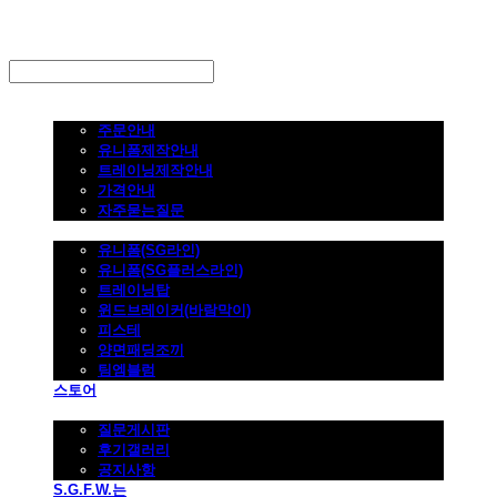
LOG IN
로그인
주문하기
주문안내
유니폼제작안내
트레이닝제작안내
가격안내
자주묻는질문
제품사진
유니폼(SG라인)
유니폼(SG플러스라인)
트레이닝탑
윈드브레이커(바람막이)
피스테
양면패딩조끼
팀엠블럼
스토어
고객지원
질문게시판
후기갤러리
공지사항
S.G.F.W.는