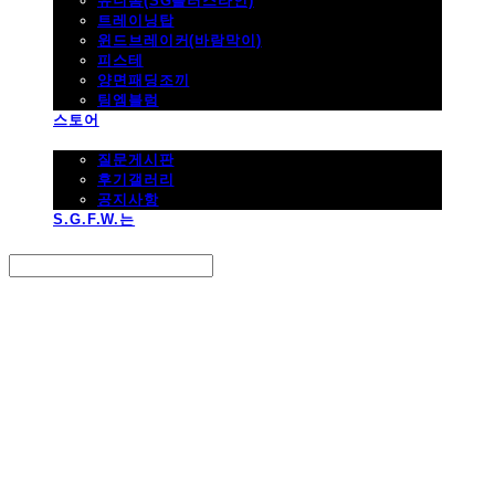
유니폼(SG플러스라인)
트레이닝탑
윈드브레이커(바람막이)
피스테
양면패딩조끼
팀엠블럼
스토어
고객지원
질문게시판
후기갤러리
공지사항
S.G.F.W.는
Search
검색
Log In
로그인
Cart
장바구니