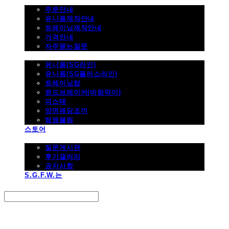
주문하기
주문안내
유니폼제작안내
트레이닝제작안내
가격안내
자주묻는질문
제품사진
유니폼(SG라인)
유니폼(SG플러스라인)
트레이닝탑
윈드브레이커(바람막이)
피스테
양면패딩조끼
팀엠블럼
스토어
고객지원
질문게시판
후기갤러리
공지사항
S.G.F.W.는
Search
검색
Log In
로그인