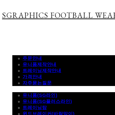
SGRAPHICS FOOTBALL WEA
주문하기
주문안내
유니폼제작안내
트레이닝제작안내
가격안내
자주묻는질문
제품사진
유니폼(SG라인)
유니폼(SG플러스라인)
트레이닝탑
윈드브레이커(바람막이)