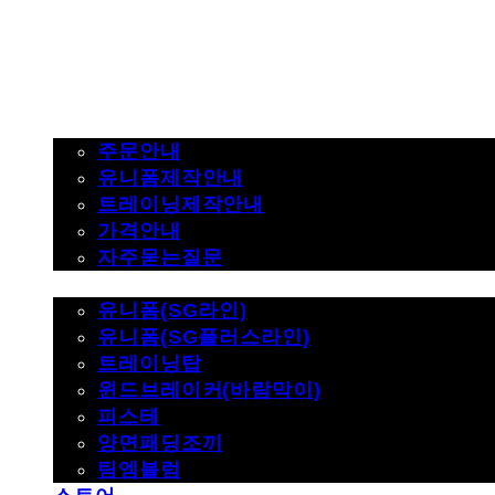
주문하기
주문안내
유니폼제작안내
트레이닝제작안내
가격안내
자주묻는질문
제품사진
유니폼(SG라인)
유니폼(SG플러스라인)
트레이닝탑
윈드브레이커(바람막이)
피스테
양면패딩조끼
팀엠블럼