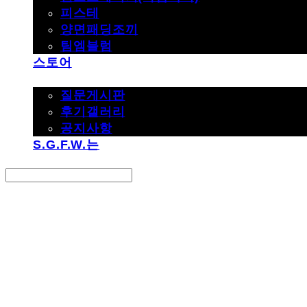
피스테
양면패딩조끼
팀엠블럼
스토어
고객지원
질문게시판
후기갤러리
공지사항
S.G.F.W.는
Search
검색
Log In
로그인
Cart
장바구니