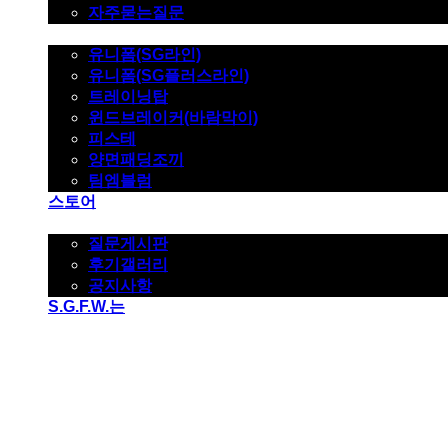
자주묻는질문
제품사진
유니폼(SG라인)
유니폼(SG플러스라인)
트레이닝탑
윈드브레이커(바람막이)
피스테
양면패딩조끼
팀엠블럼
스토어
고객지원
질문게시판
후기갤러리
공지사항
S.G.F.W.는