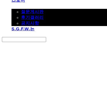
스토어
고객지원
질문게시판
후기갤러리
공지사항
S.G.F.W.는
Search
검색
Log In
로그인
Cart
장바구니