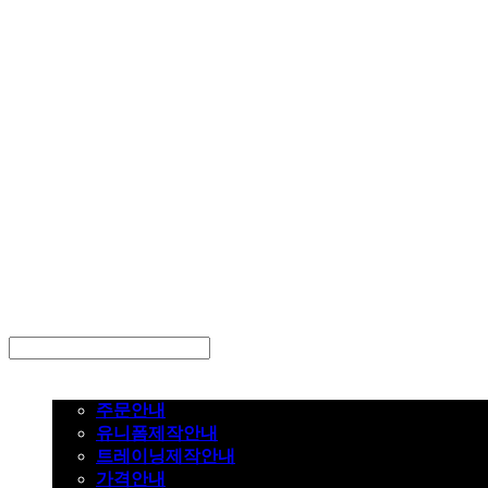
LOG IN
로그인
주문하기
주문안내
유니폼제작안내
트레이닝제작안내
가격안내