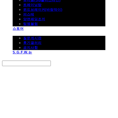
유니폼(SG플러스라인)
트레이닝탑
윈드브레이커(바람막이)
피스테
양면패딩조끼
팀엠블럼
스토어
고객지원
질문게시판
후기갤러리
공지사항
S.G.F.W.는
Search
검색
Log In
로그인
Cart
장바구니