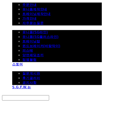
주문하기
주문안내
유니폼제작안내
트레이닝제작안내
가격안내
자주묻는질문
제품사진
유니폼(SG라인)
유니폼(SG플러스라인)
트레이닝탑
윈드브레이커(바람막이)
피스테
양면패딩조끼
팀엠블럼
스토어
고객지원
질문게시판
후기갤러리
공지사항
S.G.F.W.는
Search
검색
Log In
로그인