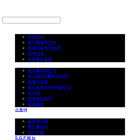
LOG IN
로그인
주문하기
주문안내
유니폼제작안내
트레이닝제작안내
가격안내
자주묻는질문
제품사진
유니폼(SG라인)
유니폼(SG플러스라인)
트레이닝탑
윈드브레이커(바람막이)
피스테
양면패딩조끼
팀엠블럼
스토어
고객지원
질문게시판
후기갤러리
공지사항
S.G.F.W.는