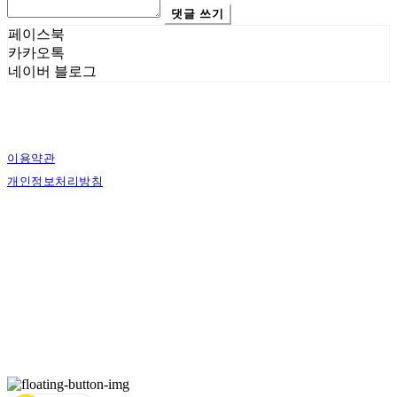
댓글 쓰기
페이스북
카카오톡
네이버 블로그
이용약관
개인정보처리방침
사업자정보확인
상호: 에스그래픽스 | 대표: 신희준 | 개인정보관리책임자: 신희준 | 전화: 010-4883-
9997 | 이메일: contact@sgraphics.co.kr
주소: 서울특별시 관악구 봉천로6길 30 | 사업자등록번호:
160-59-00130
| 통신판매:
제2018-서울관악-0210
| 호스팅제공자: (주)식스샵