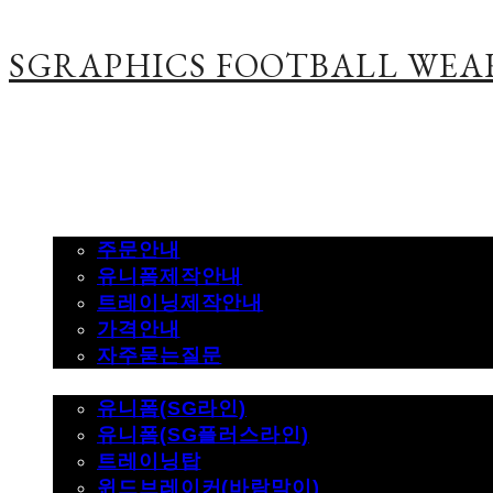
SGRAPHICS FOOTBALL WEA
주문하기
주문안내
유니폼제작안내
트레이닝제작안내
가격안내
자주묻는질문
제품사진
유니폼(SG라인)
유니폼(SG플러스라인)
트레이닝탑
윈드브레이커(바람막이)