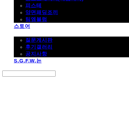
피스테
양면패딩조끼
팀엠블럼
스토어
고객지원
질문게시판
후기갤러리
공지사항
S.G.F.W.는
Search
검색
Log In
로그인
Cart
장바구니