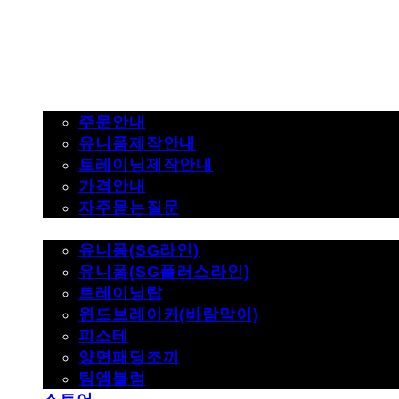
주문하기
주문안내
유니폼제작안내
트레이닝제작안내
가격안내
자주묻는질문
제품사진
유니폼(SG라인)
유니폼(SG플러스라인)
트레이닝탑
윈드브레이커(바람막이)
피스테
양면패딩조끼
팀엠블럼