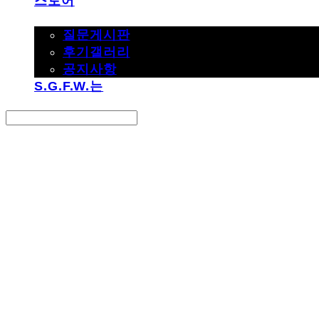
스토어
고객지원
질문게시판
후기갤러리
공지사항
S.G.F.W.는
Search
검색
Log In
로그인
Cart
장바구니