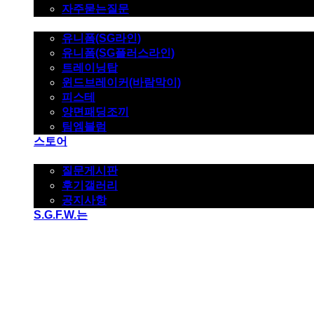
자주묻는질문
제품사진
유니폼(SG라인)
유니폼(SG플러스라인)
트레이닝탑
윈드브레이커(바람막이)
피스테
양면패딩조끼
팀엠블럼
스토어
고객지원
질문게시판
후기갤러리
공지사항
S.G.F.W.는