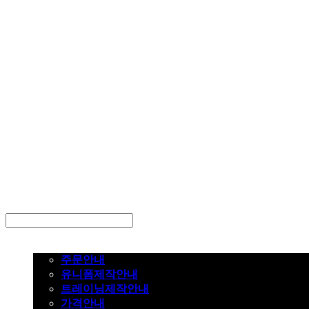
LOG IN
로그인
주문하기
주문안내
유니폼제작안내
트레이닝제작안내
가격안내