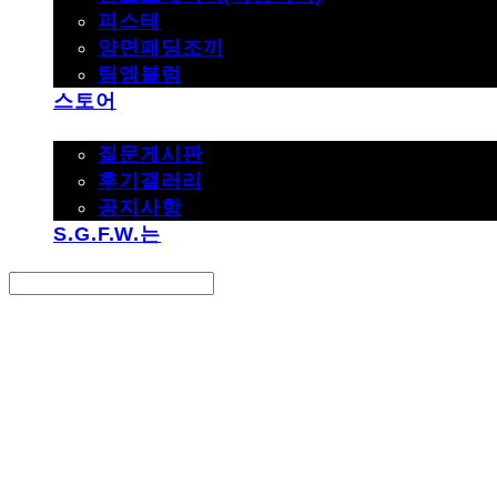
피스테
양면패딩조끼
팀엠블럼
스토어
고객지원
질문게시판
후기갤러리
공지사항
S.G.F.W.는
Search
검색
Log In
로그인
Cart
장바구니