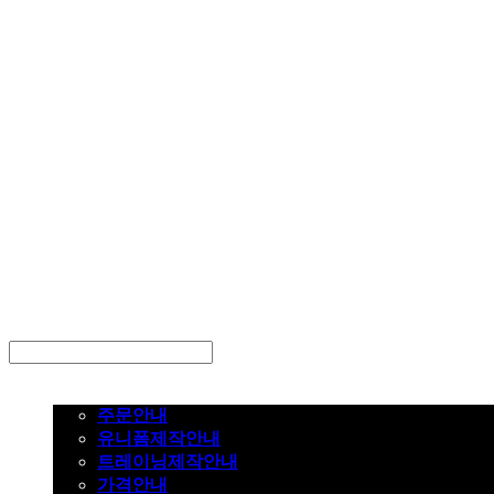
LOG IN
로그인
주문하기
주문안내
유니폼제작안내
트레이닝제작안내
가격안내