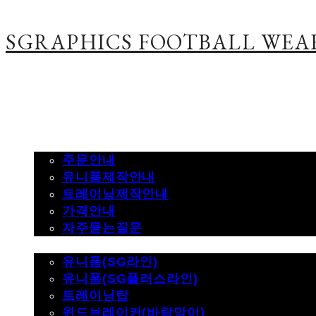
SGRAPHICS FOOTBALL WEA
주문하기
주문안내
유니폼제작안내
트레이닝제작안내
가격안내
자주묻는질문
제품사진
유니폼(SG라인)
유니폼(SG플러스라인)
트레이닝탑
윈드브레이커(바람막이)