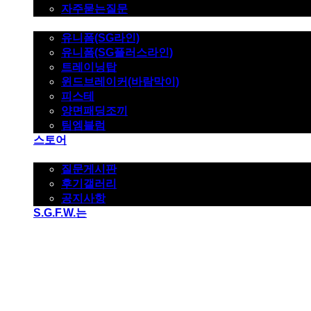
자주묻는질문
제품사진
유니폼(SG라인)
유니폼(SG플러스라인)
트레이닝탑
윈드브레이커(바람막이)
피스테
양면패딩조끼
팀엠블럼
스토어
고객지원
질문게시판
후기갤러리
공지사항
S.G.F.W.는