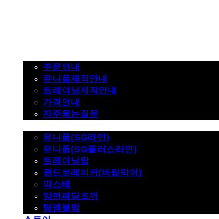
주문하기
주문안내
유니폼제작안내
트레이닝제작안내
가격안내
자주묻는질문
제품사진
유니폼(SG라인)
유니폼(SG플러스라인)
트레이닝탑
윈드브레이커(바람막이)
피스테
양면패딩조끼
팀엠블럼