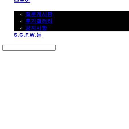
스토어
고객지원
질문게시판
후기갤러리
공지사항
S.G.F.W.는
Search
검색
Log In
로그인
Cart
장바구니