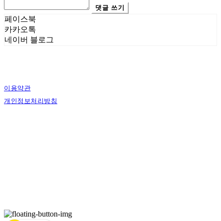
댓글 쓰기
페이스북
카카오톡
네이버 블로그
이용약관
개인정보처리방침
사업자정보확인
상호: 에스그래픽스 | 대표: 신희준 | 개인정보관리책임자: 신희준 | 전화: 010-4883-
9997 | 이메일: contact@sgraphics.co.kr
주소: 서울특별시 관악구 봉천로6길 30 | 사업자등록번호:
160-59-00130
| 통신판매:
제2018-서울관악-0210
| 호스팅제공자: (주)식스샵