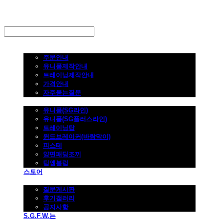
LOG IN
로그인
주문하기
주문안내
유니폼제작안내
트레이닝제작안내
가격안내
자주묻는질문
제품사진
유니폼(SG라인)
유니폼(SG플러스라인)
트레이닝탑
윈드브레이커(바람막이)
피스테
양면패딩조끼
팀엠블럼
스토어
고객지원
질문게시판
후기갤러리
공지사항
S.G.F.W.는