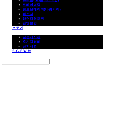
유니폼(SG플러스라인)
트레이닝탑
윈드브레이커(바람막이)
피스테
양면패딩조끼
팀엠블럼
스토어
고객지원
질문게시판
후기갤러리
공지사항
S.G.F.W.는
Search
검색
Log In
로그인
Cart
장바구니