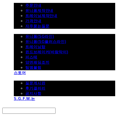
주문하기
주문안내
유니폼제작안내
트레이닝제작안내
가격안내
자주묻는질문
제품사진
유니폼(SG라인)
유니폼(SG플러스라인)
트레이닝탑
윈드브레이커(바람막이)
피스테
양면패딩조끼
팀엠블럼
스토어
고객지원
질문게시판
후기갤러리
공지사항
S.G.F.W.는
Search
검색
Log In
로그인