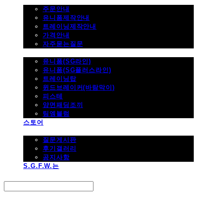
주문하기
주문안내
유니폼제작안내
트레이닝제작안내
가격안내
자주묻는질문
제품사진
유니폼(SG라인)
유니폼(SG플러스라인)
트레이닝탑
윈드브레이커(바람막이)
피스테
양면패딩조끼
팀엠블럼
스토어
고객지원
질문게시판
후기갤러리
공지사항
S.G.F.W.는
Search
검색
Log In
로그인