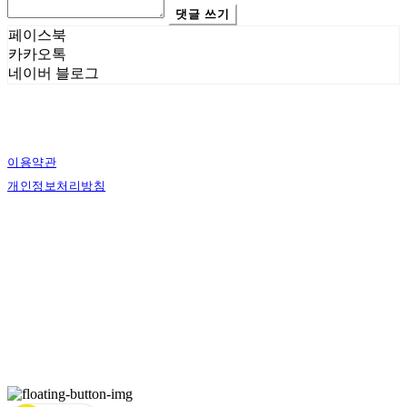
댓글 쓰기
페이스북
카카오톡
네이버 블로그
이용약관
개인정보처리방침
사업자정보확인
상호: 에스그래픽스 | 대표: 신희준 | 개인정보관리책임자: 신희준 | 전화: 010-4883-
9997 | 이메일: contact@sgraphics.co.kr
주소: 서울특별시 관악구 봉천로6길 30 | 사업자등록번호:
160-59-00130
| 통신판매:
제2018-서울관악-0210
| 호스팅제공자: (주)식스샵