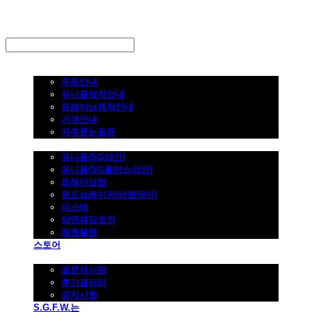
LOG IN
로그인
주문하기
주문안내
유니폼제작안내
트레이닝제작안내
가격안내
자주묻는질문
제품사진
유니폼(SG라인)
유니폼(SG플러스라인)
트레이닝탑
윈드브레이커(바람막이)
피스테
양면패딩조끼
팀엠블럼
스토어
고객지원
질문게시판
후기갤러리
공지사항
S.G.F.W.는