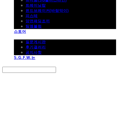
유니폼(SG플러스라인)
트레이닝탑
윈드브레이커(바람막이)
피스테
양면패딩조끼
팀엠블럼
스토어
고객지원
질문게시판
후기갤러리
공지사항
S.G.F.W.는
Search
검색
Log In
로그인
Cart
장바구니