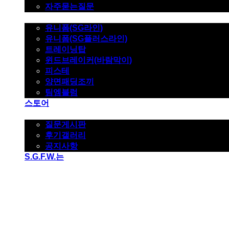
자주묻는질문
제품사진
유니폼(SG라인)
유니폼(SG플러스라인)
트레이닝탑
윈드브레이커(바람막이)
피스테
양면패딩조끼
팀엠블럼
스토어
고객지원
질문게시판
후기갤러리
공지사항
S.G.F.W.는