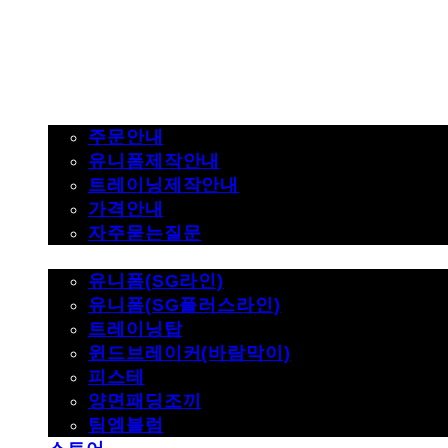
주문하기
주문안내
유니폼제작안내
트레이닝제작안내
가격안내
자주묻는질문
제품사진
유니폼(SG라인)
유니폼(SG플러스라인)
트레이닝탑
윈드브레이커(바람막이)
피스테
양면패딩조끼
팀엠블럼