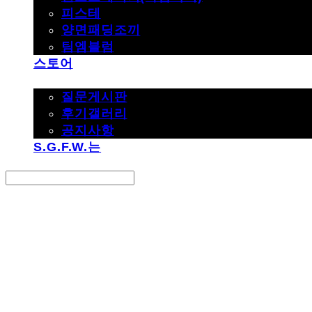
피스테
양면패딩조끼
팀엠블럼
스토어
고객지원
질문게시판
후기갤러리
공지사항
S.G.F.W.는
Search
검색
Log In
로그인
Cart
장바구니