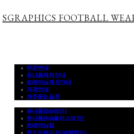
SGRAPHICS FOOTBALL WEA
주문하기
주문안내
유니폼제작안내
트레이닝제작안내
가격안내
자주묻는질문
제품사진
유니폼(SG라인)
유니폼(SG플러스라인)
트레이닝탑
윈드브레이커(바람막이)