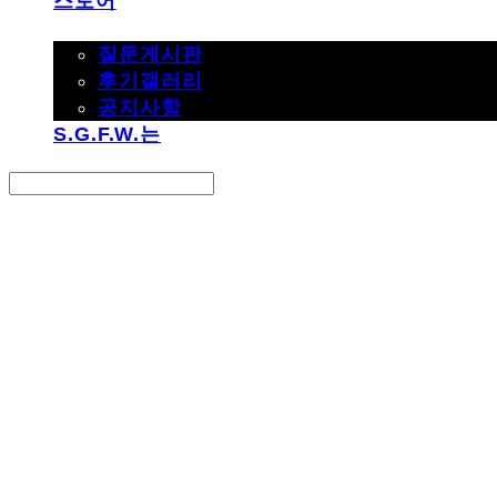
스토어
고객지원
질문게시판
후기갤러리
공지사항
S.G.F.W.는
Search
검색
Log In
로그인
Cart
장바구니