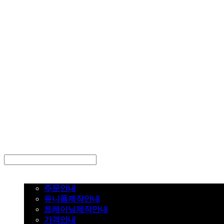
LOG IN
로그인
주문하기
주문안내
유니폼제작안내
트레이닝제작안내
가격안내