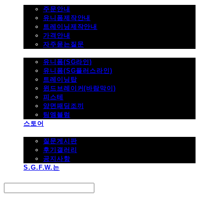
주문하기
주문안내
유니폼제작안내
트레이닝제작안내
가격안내
자주묻는질문
제품사진
유니폼(SG라인)
유니폼(SG플러스라인)
트레이닝탑
윈드브레이커(바람막이)
피스테
양면패딩조끼
팀엠블럼
스토어
고객지원
질문게시판
후기갤러리
공지사항
S.G.F.W.는
Search
검색
Log In
로그인