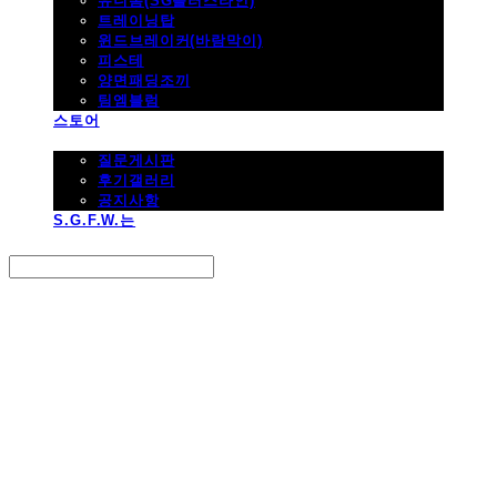
유니폼(SG플러스라인)
트레이닝탑
윈드브레이커(바람막이)
피스테
양면패딩조끼
팀엠블럼
스토어
고객지원
질문게시판
후기갤러리
공지사항
S.G.F.W.는
Search
검색
Log In
로그인
Cart
장바구니