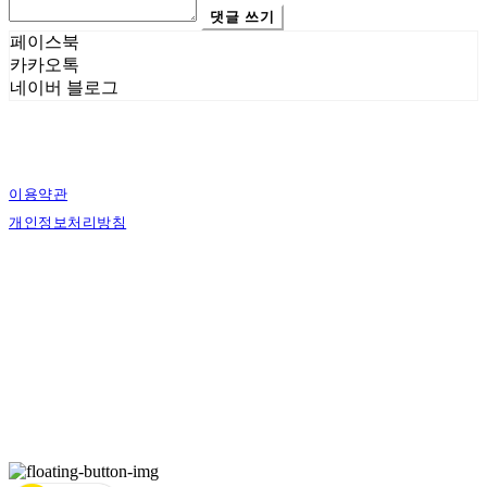
댓글 쓰기
페이스북
카카오톡
네이버 블로그
이용약관
개인정보처리방침
사업자정보확인
상호: 에스그래픽스 | 대표: 신희준 | 개인정보관리책임자: 신희준 | 전화: 010-4883-
9997 | 이메일: contact@sgraphics.co.kr
주소: 서울특별시 관악구 봉천로6길 30 | 사업자등록번호:
160-59-00130
| 통신판매:
제2018-서울관악-0210
| 호스팅제공자: (주)식스샵