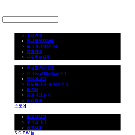
LOG IN
로그인
주문하기
주문안내
유니폼제작안내
트레이닝제작안내
가격안내
자주묻는질문
제품사진
유니폼(SG라인)
유니폼(SG플러스라인)
트레이닝탑
윈드브레이커(바람막이)
피스테
양면패딩조끼
팀엠블럼
스토어
고객지원
질문게시판
후기갤러리
공지사항
S.G.F.W.는