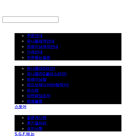
LOG IN
로그인
주문하기
주문안내
유니폼제작안내
트레이닝제작안내
가격안내
자주묻는질문
제품사진
유니폼(SG라인)
유니폼(SG플러스라인)
트레이닝탑
윈드브레이커(바람막이)
피스테
양면패딩조끼
팀엠블럼
스토어
고객지원
질문게시판
후기갤러리
공지사항
S.G.F.W.는