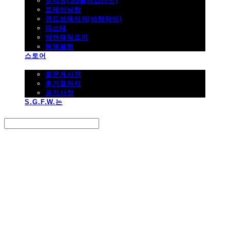
유니폼(SG플러스라인)
트레이닝탑
윈드브레이커(바람막이)
피스테
양면패딩조끼
팀엠블럼
스토어
고객지원
질문게시판
후기갤러리
공지사항
S.G.F.W.는
Search
검색
Log In
로그인
Cart
장바구니