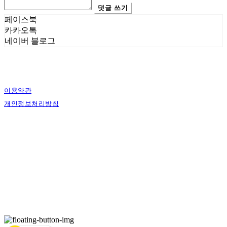
댓글 쓰기
페이스북
카카오톡
네이버 블로그
이용약관
개인정보처리방침
사업자정보확인
상호: 에스그래픽스 | 대표: 신희준 | 개인정보관리책임자: 신희준 | 전화: 010-4883-
9997 | 이메일: contact@sgraphics.co.kr
주소: 서울특별시 관악구 봉천로6길 30 | 사업자등록번호:
160-59-00130
| 통신판매:
제2018-서울관악-0210
| 호스팅제공자: (주)식스샵