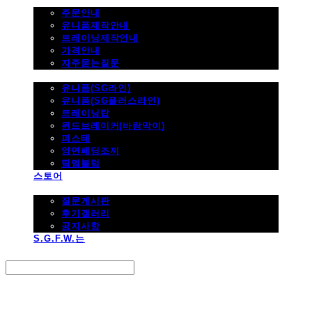
주문하기
주문안내
유니폼제작안내
트레이닝제작안내
가격안내
자주묻는질문
제품사진
유니폼(SG라인)
유니폼(SG플러스라인)
트레이닝탑
윈드브레이커(바람막이)
피스테
양면패딩조끼
팀엠블럼
스토어
고객지원
질문게시판
후기갤러리
공지사항
S.G.F.W.는
Search
검색
Log In
로그인