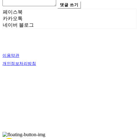
댓글 쓰기
페이스북
카카오톡
네이버 블로그
이용약관
개인정보처리방침
사업자정보확인
상호: 에스그래픽스 | 대표: 신희준 | 개인정보관리책임자: 신희준 | 전화: 010-4883-
9997 | 이메일: contact@sgraphics.co.kr
주소: 서울특별시 관악구 봉천로6길 30 | 사업자등록번호:
160-59-00130
| 통신판매:
제2018-서울관악-0210
| 호스팅제공자: (주)식스샵