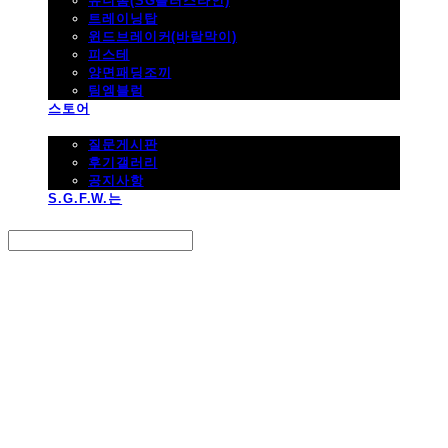
유니폼(SG플러스라인)
트레이닝탑
윈드브레이커(바람막이)
피스테
양면패딩조끼
팀엠블럼
스토어
고객지원
질문게시판
후기갤러리
공지사항
S.G.F.W.는
Search
검색
Log In
로그인
Cart
장바구니