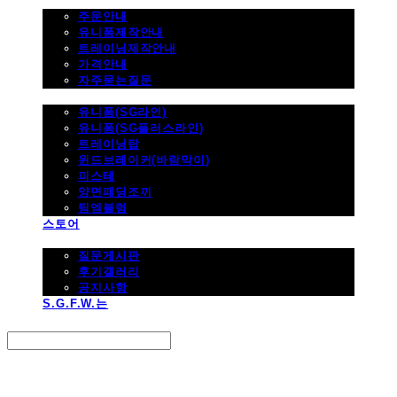
주문하기
주문안내
유니폼제작안내
트레이닝제작안내
가격안내
자주묻는질문
제품사진
유니폼(SG라인)
유니폼(SG플러스라인)
트레이닝탑
윈드브레이커(바람막이)
피스테
양면패딩조끼
팀엠블럼
스토어
고객지원
질문게시판
후기갤러리
공지사항
S.G.F.W.는
Search
검색
Log In
로그인