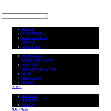
LOG IN
로그인
주문하기
주문안내
유니폼제작안내
트레이닝제작안내
가격안내
자주묻는질문
제품사진
유니폼(SG라인)
유니폼(SG플러스라인)
트레이닝탑
윈드브레이커(바람막이)
피스테
양면패딩조끼
팀엠블럼
스토어
고객지원
질문게시판
후기갤러리
공지사항
S.G.F.W.는