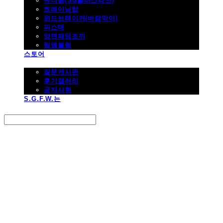
유니폼(SG플러스라인)
트레이닝탑
윈드브레이커(바람막이)
피스테
양면패딩조끼
팀엠블럼
스토어
고객지원
질문게시판
후기갤러리
공지사항
S.G.F.W.는
Search
검색
Log In
로그인
Cart
장바구니