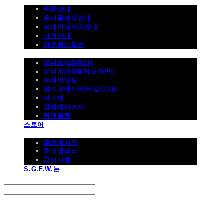
주문하기
주문안내
유니폼제작안내
트레이닝제작안내
가격안내
자주묻는질문
제품사진
유니폼(SG라인)
유니폼(SG플러스라인)
트레이닝탑
윈드브레이커(바람막이)
피스테
양면패딩조끼
팀엠블럼
스토어
고객지원
질문게시판
후기갤러리
공지사항
S.G.F.W.는
Search
검색
Log In
로그인