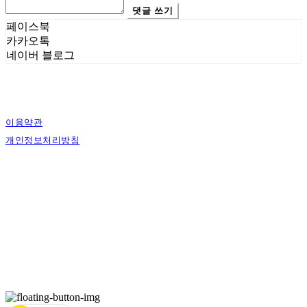
댓글 쓰기
페이스북
카카오톡
네이버 블로그
이용약관
개인정보처리방침
사업자정보확인
상호: 에스그래픽스 | 대표: 신희준 | 개인정보관리책임자: 신희준 | 전화: 010-4883-
9997 | 이메일: contact@sgraphics.co.kr
주소: 서울특별시 관악구 봉천로6길 30 | 사업자등록번호:
160-59-00130
| 통신판매:
제2018-서울관악-0210
| 호스팅제공자: (주)식스샵