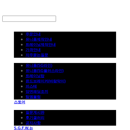
LOG IN
로그인
주문하기
주문안내
유니폼제작안내
트레이닝제작안내
가격안내
자주묻는질문
제품사진
유니폼(SG라인)
유니폼(SG플러스라인)
트레이닝탑
윈드브레이커(바람막이)
피스테
양면패딩조끼
팀엠블럼
스토어
고객지원
질문게시판
후기갤러리
공지사항
S.G.F.W.는