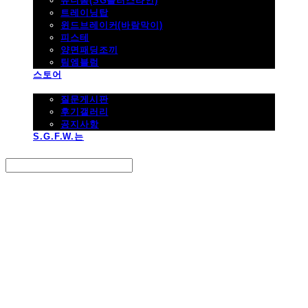
유니폼(SG플러스라인)
트레이닝탑
윈드브레이커(바람막이)
피스테
양면패딩조끼
팀엠블럼
스토어
고객지원
질문게시판
후기갤러리
공지사항
S.G.F.W.는
Search
검색
Log In
로그인
Cart
장바구니