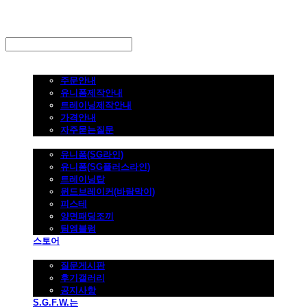
LOG IN
로그인
주문하기
주문안내
유니폼제작안내
트레이닝제작안내
가격안내
자주묻는질문
제품사진
유니폼(SG라인)
유니폼(SG플러스라인)
트레이닝탑
윈드브레이커(바람막이)
피스테
양면패딩조끼
팀엠블럼
스토어
고객지원
질문게시판
후기갤러리
공지사항
S.G.F.W.는