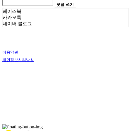
댓글 쓰기
페이스북
카카오톡
네이버 블로그
이용약관
개인정보처리방침
사업자정보확인
상호: 에스그래픽스 | 대표: 신희준 | 개인정보관리책임자: 신희준 | 전화: 010-4883-
9997 | 이메일: contact@sgraphics.co.kr
주소: 서울특별시 관악구 봉천로6길 30 | 사업자등록번호:
160-59-00130
| 통신판매:
제2018-서울관악-0210
| 호스팅제공자: (주)식스샵