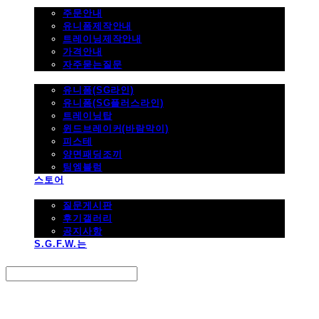
주문하기
주문안내
유니폼제작안내
트레이닝제작안내
가격안내
자주묻는질문
제품사진
유니폼(SG라인)
유니폼(SG플러스라인)
트레이닝탑
윈드브레이커(바람막이)
피스테
양면패딩조끼
팀엠블럼
스토어
고객지원
질문게시판
후기갤러리
공지사항
S.G.F.W.는
Search
검색
Log In
로그인