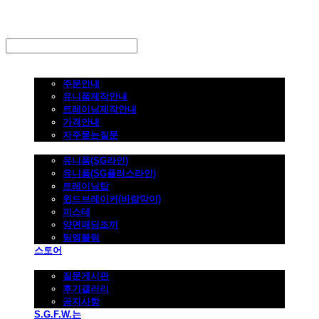
LOG IN
로그인
주문하기
주문안내
유니폼제작안내
트레이닝제작안내
가격안내
자주묻는질문
제품사진
유니폼(SG라인)
유니폼(SG플러스라인)
트레이닝탑
윈드브레이커(바람막이)
피스테
양면패딩조끼
팀엠블럼
스토어
고객지원
질문게시판
후기갤러리
공지사항
S.G.F.W.는