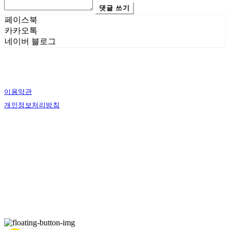
댓글 쓰기
페이스북
카카오톡
네이버 블로그
이용약관
개인정보처리방침
사업자정보확인
상호: 에스그래픽스 | 대표: 신희준 | 개인정보관리책임자: 신희준 | 전화: 010-4883-
9997 | 이메일: contact@sgraphics.co.kr
주소: 서울특별시 관악구 봉천로6길 30 | 사업자등록번호:
160-59-00130
| 통신판매:
제2018-서울관악-0210
| 호스팅제공자: (주)식스샵