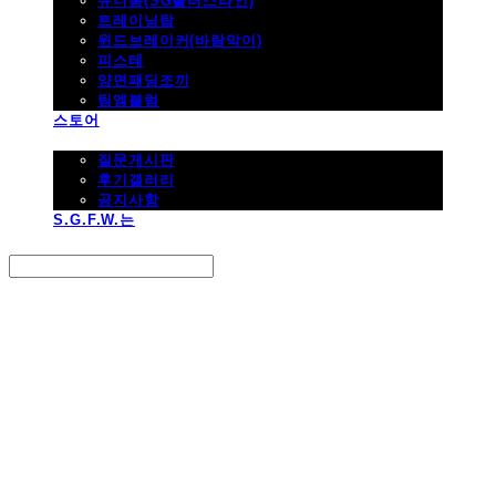
유니폼(SG플러스라인)
트레이닝탑
윈드브레이커(바람막이)
피스테
양면패딩조끼
팀엠블럼
스토어
고객지원
질문게시판
후기갤러리
공지사항
S.G.F.W.는
Search
검색
Log In
로그인
Cart
장바구니