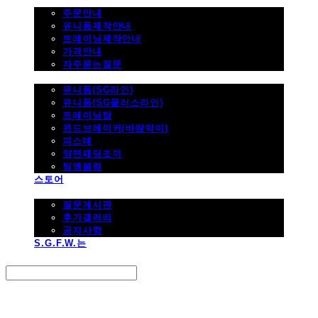
주문하기
주문안내
유니폼제작안내
트레이닝제작안내
가격안내
자주묻는질문
제품사진
유니폼(SG라인)
유니폼(SG플러스라인)
트레이닝탑
윈드브레이커(바람막이)
피스테
양면패딩조끼
팀엠블럼
스토어
고객지원
질문게시판
후기갤러리
공지사항
S.G.F.W.는
Search
검색
Log In
로그인