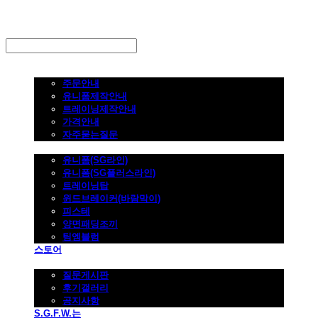
LOG IN
로그인
주문하기
주문안내
유니폼제작안내
트레이닝제작안내
가격안내
자주묻는질문
제품사진
유니폼(SG라인)
유니폼(SG플러스라인)
트레이닝탑
윈드브레이커(바람막이)
피스테
양면패딩조끼
팀엠블럼
스토어
고객지원
질문게시판
후기갤러리
공지사항
S.G.F.W.는