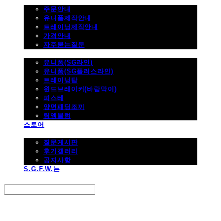
주문하기
주문안내
유니폼제작안내
트레이닝제작안내
가격안내
자주묻는질문
제품사진
유니폼(SG라인)
유니폼(SG플러스라인)
트레이닝탑
윈드브레이커(바람막이)
피스테
양면패딩조끼
팀엠블럼
스토어
고객지원
질문게시판
후기갤러리
공지사항
S.G.F.W.는
Search
검색
Log In
로그인