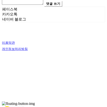
댓글 쓰기
페이스북
카카오톡
네이버 블로그
이용약관
개인정보처리방침
사업자정보확인
상호: 에스그래픽스 | 대표: 신희준 | 개인정보관리책임자: 신희준 | 전화: 010-4883-
9997 | 이메일: contact@sgraphics.co.kr
주소: 서울특별시 관악구 봉천로6길 30 | 사업자등록번호:
160-59-00130
| 통신판매:
제2018-서울관악-0210
| 호스팅제공자: (주)식스샵