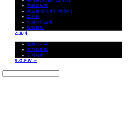
유니폼(SG플러스라인)
트레이닝탑
윈드브레이커(바람막이)
피스테
양면패딩조끼
팀엠블럼
스토어
고객지원
질문게시판
후기갤러리
공지사항
S.G.F.W.는
Search
검색
Log In
로그인
Cart
장바구니