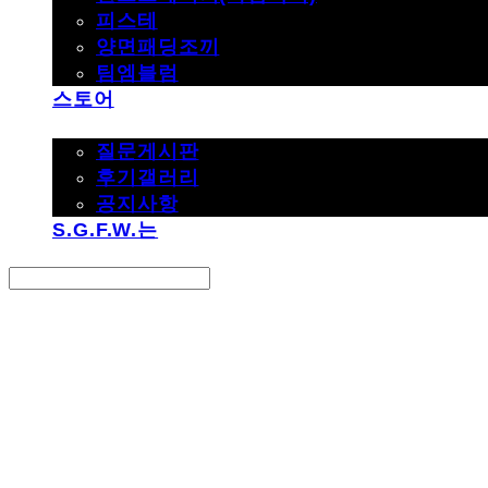
피스테
양면패딩조끼
팀엠블럼
스토어
고객지원
질문게시판
후기갤러리
공지사항
S.G.F.W.는
Search
검색
Log In
로그인
Cart
장바구니