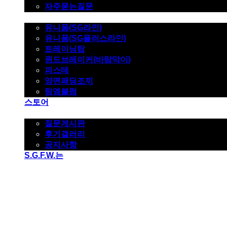
자주묻는질문
제품사진
유니폼(SG라인)
유니폼(SG플러스라인)
트레이닝탑
윈드브레이커(바람막이)
피스테
양면패딩조끼
팀엠블럼
스토어
고객지원
질문게시판
후기갤러리
공지사항
S.G.F.W.는