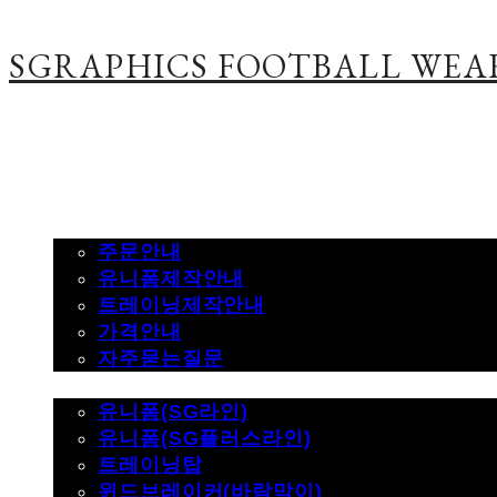
SGRAPHICS FOOTBALL WEA
주문하기
주문안내
유니폼제작안내
트레이닝제작안내
가격안내
자주묻는질문
제품사진
유니폼(SG라인)
유니폼(SG플러스라인)
트레이닝탑
윈드브레이커(바람막이)