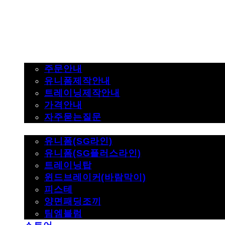
주문하기
주문안내
유니폼제작안내
트레이닝제작안내
가격안내
자주묻는질문
제품사진
유니폼(SG라인)
유니폼(SG플러스라인)
트레이닝탑
윈드브레이커(바람막이)
피스테
양면패딩조끼
팀엠블럼