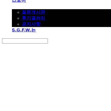
스토어
고객지원
질문게시판
후기갤러리
공지사항
S.G.F.W.는
Search
검색
Log In
로그인
Cart
장바구니