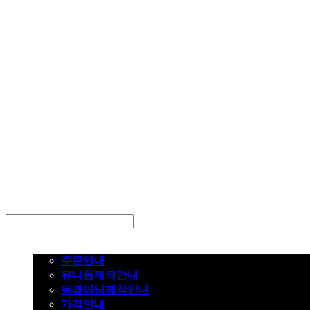
LOG IN
로그인
주문하기
주문안내
유니폼제작안내
트레이닝제작안내
가격안내