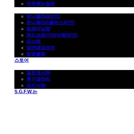
자주묻는질문
제품사진
유니폼(SG라인)
유니폼(SG플러스라인)
트레이닝탑
윈드브레이커(바람막이)
피스테
양면패딩조끼
팀엠블럼
스토어
고객지원
질문게시판
후기갤러리
공지사항
S.G.F.W.는