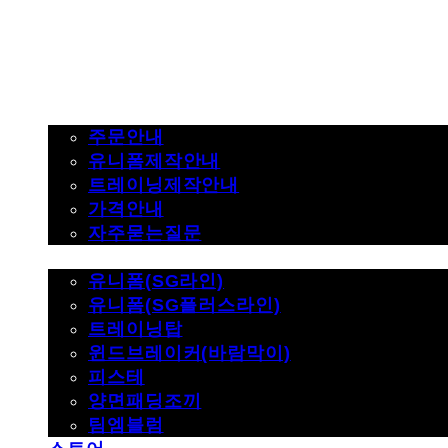
주문하기
주문안내
유니폼제작안내
트레이닝제작안내
가격안내
자주묻는질문
제품사진
유니폼(SG라인)
유니폼(SG플러스라인)
트레이닝탑
윈드브레이커(바람막이)
피스테
양면패딩조끼
팀엠블럼