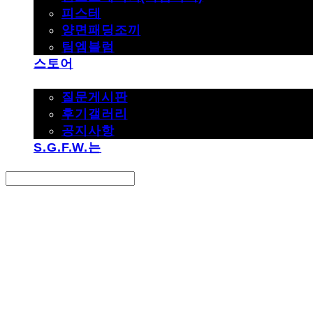
피스테
양면패딩조끼
팀엠블럼
스토어
고객지원
질문게시판
후기갤러리
공지사항
S.G.F.W.는
Search
검색
Log In
로그인
Cart
장바구니