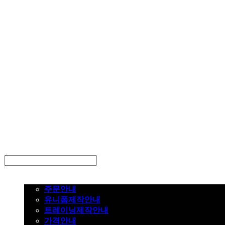
LOG IN
로그인
주문하기
주문안내
유니폼제작안내
트레이닝제작안내
가격안내