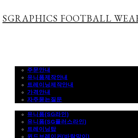
SGRAPHICS FOOTBALL WEA
주문하기
주문안내
유니폼제작안내
트레이닝제작안내
가격안내
자주묻는질문
제품사진
유니폼(SG라인)
유니폼(SG플러스라인)
트레이닝탑
윈드브레이커(바람막이)