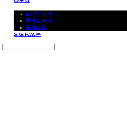
스토어
고객지원
질문게시판
후기갤러리
공지사항
S.G.F.W.는
Search
검색
Log In
로그인
Cart
장바구니