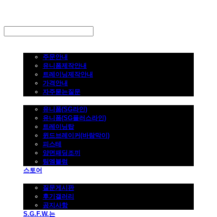
LOG IN
로그인
주문하기
주문안내
유니폼제작안내
트레이닝제작안내
가격안내
자주묻는질문
제품사진
유니폼(SG라인)
유니폼(SG플러스라인)
트레이닝탑
윈드브레이커(바람막이)
피스테
양면패딩조끼
팀엠블럼
스토어
고객지원
질문게시판
후기갤러리
공지사항
S.G.F.W.는