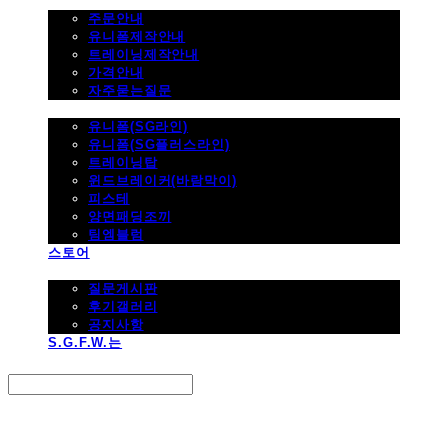
주문하기
주문안내
유니폼제작안내
트레이닝제작안내
가격안내
자주묻는질문
제품사진
유니폼(SG라인)
유니폼(SG플러스라인)
트레이닝탑
윈드브레이커(바람막이)
피스테
양면패딩조끼
팀엠블럼
스토어
고객지원
질문게시판
후기갤러리
공지사항
S.G.F.W.는
Search
검색
Log In
로그인