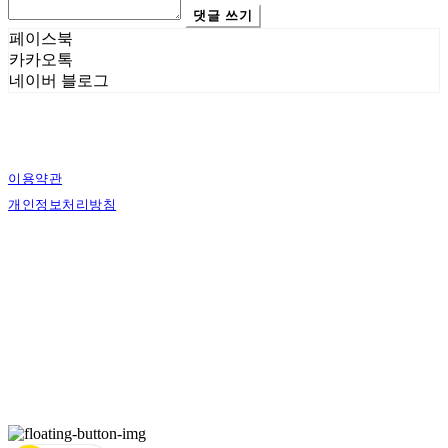
댓글 쓰기
페이스북
카카오톡
네이버 블로그
이용약관
개인정보처리방침
사업자정보확인
상호: 에스그래픽스 | 대표: 신희준 | 개인정보관리책임자: 신희준 | 전화: 010-4883-
9997 | 이메일: contact@sgraphics.co.kr
주소: 서울특별시 관악구 봉천로6길 30 | 사업자등록번호:
160-59-00130
| 통신판매:
제2018-서울관악-0210
| 호스팅제공자: (주)식스샵