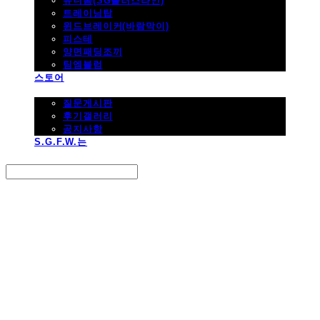
유니폼(SG플러스라인)
트레이닝탑
윈드브레이커(바람막이)
피스테
양면패딩조끼
팀엠블럼
스토어
고객지원
질문게시판
후기갤러리
공지사항
S.G.F.W.는
Search
검색
Log In
로그인
Cart
장바구니